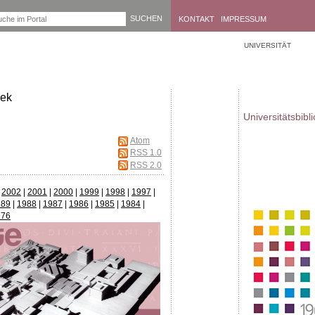
KONTAKT
IMPRESSUM
UNIVERSITÄT
hek
Universitätsbibl
Atom
RSS 1.0
RSS 2.0
|
2002
|
2001
|
2000
|
1999
|
1998
|
1997
|
989
|
1988
|
1987
|
1986
|
1985
|
1984
|
976