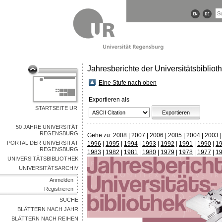
Jahresberichte der Universitätsbibliot
Eine Stufe nach oben
Exportieren als
STARTSEITE UR
50 JAHRE UNIVERSITÄT
REGENSBURG
Gehe zu:
2008
|
2007
|
2006
|
2005
|
2004
|
2003
PORTAL DER UNIVERSITÄT
1996
|
1995
|
1994
|
1993
|
1992
|
1991
|
1990
|
1
REGENSBURG
1983
|
1982
|
1981
|
1980
|
1979
|
1978
|
1977
|
1
UNIVERSITÄTSBIBLIOTHEK
UNIVERSITÄTSARCHIV
Anmelden
Registrieren
SUCHE
BLÄTTERN NACH JAHR
BLÄTTERN NACH REIHEN